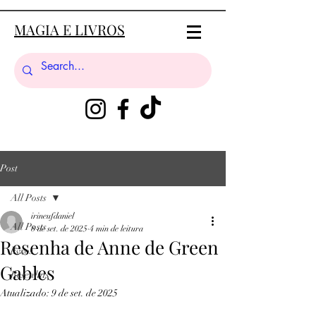
MAGIA E LIVROS
Post
All Posts
irineufdaniel
All Posts
8 de set. de 2025
4 min de leitura
Resenha de Anne de Green
livros
Gables
Resenhas
Atualizado:
9 de set. de 2025