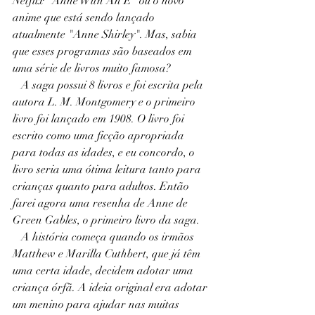
Netflix "Anne With An E" ou o novo 
anime que está sendo lançado 
atualmente "Anne Shirley". Mas, sabia 
que esses programas são baseados em 
uma série de livros muito famosa?
   A saga possui 8 livros e foi escrita pela 
autora L. M. Montgomery e o primeiro 
livro foi lançado em 1908. O livro foi 
escrito como uma ficção apropriada 
para todas as idades, e eu concordo, o 
livro seria uma ótima leitura tanto para 
crianças quanto para adultos. Então 
farei agora uma resenha de Anne de 
Green Gables, o primeiro livro da saga.
   A história começa quando os irmãos 
Matthew e Marilla Cuthbert, que já têm 
uma certa idade, decidem adotar uma 
criança órfã. A ideia original era adotar 
um menino para ajudar nas muitas 