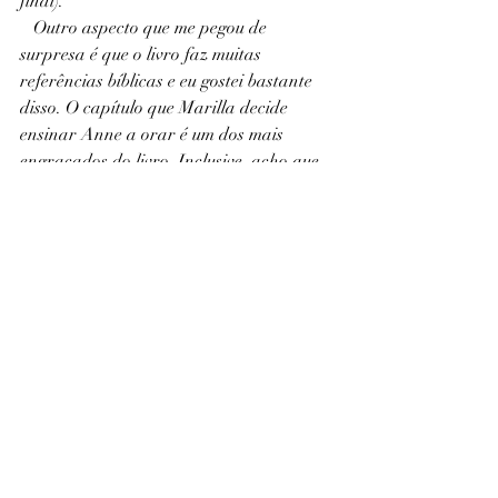
final).
   Outro aspecto que me pegou de 
surpresa é que o livro faz muitas 
referências bíblicas e eu gostei bastante 
disso. O capítulo que Marilla decide 
ensinar Anne a orar é um dos mais 
engraçados do livro. Inclusive, acho que 
Anne faz alguns comentários religiosos 
bem interessantes, mas que normalmente 
horrorizam Marilla. 
   O livro também mostra algumas coisas 
históricas bem interessantes. Eu acho até 
estranho como havia um preconceito 
contra ruivos naquela época. A própria 
Anne não gosta do próprio cabelo e isso 
é uma opinião geral, como se ela ser 
ruiva fosse um problema conhecido e 
aceito.
   Se você gostou da série, eu recomendo 