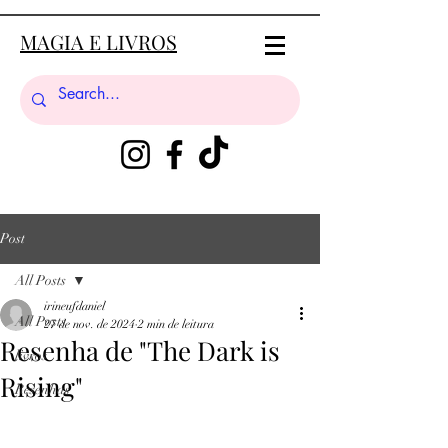
MAGIA E LIVROS
Post
All Posts
irineufdaniel
All Posts
27 de nov. de 2024
2 min de leitura
Resenha de "The Dark is
livros
Rising"
Resenhas